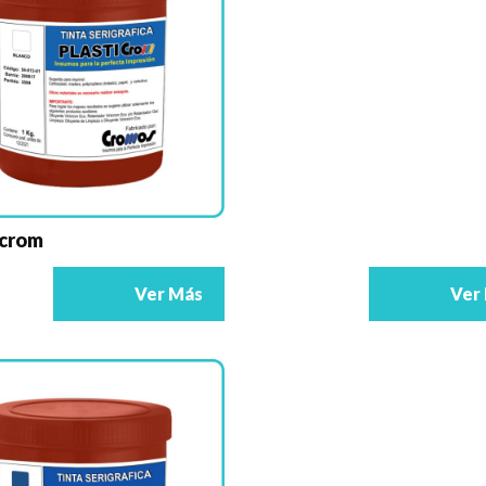
icrom
Ver
Ver Más