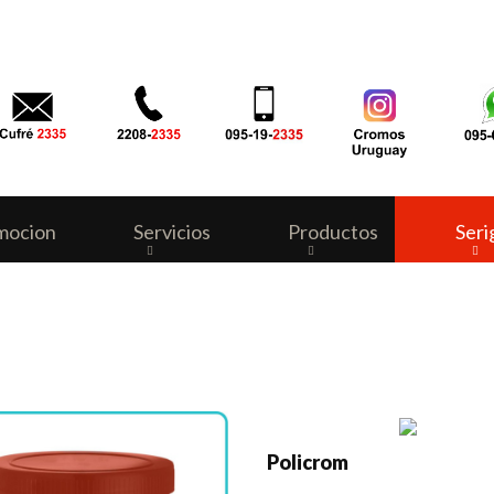
mocion
Servicios
Productos
Seri
Policrom