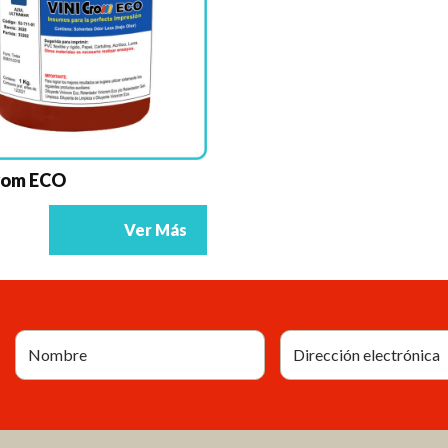
rom ECO
Ver Más