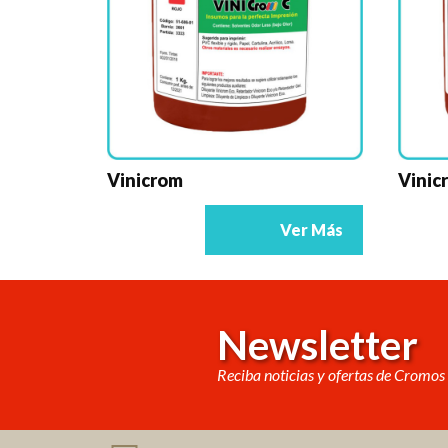
Vinicrom
Vinic
Ver Más
Newsletter
Reciba noticias y ofertas de Cromos