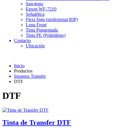
Sawgrass
Epson WF-7210
Señalética
Flexi Sign (profesional RIP)
Lona Front
Tinta Pigmentada
Tinta PE (Polietileno)
Contacto
Ubicación
Inicio
Productos
Insumos Transfer
DTF
DTF
Tinta de Transfer DTF