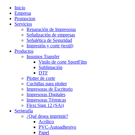
Inicio
Empresa
Promocion
Servicios
Reparación de Impresoras
Señalización de empresas
Señalética de Seguridad
Impresión y corte (textil)
Productos
Insumos Transfer
Vinilo de corte SportFilm
Sublimación
DTF
Plotter de corte
Cuchillas para plotter
Impresoras de Escritorio
Impresoras Digitales
Impresoras Térmicas
Flexi Sign 12 (SAi)
Serigrafía
¿Qué desea imprimir?
Acrílico
PVC-Autoadhesivo
Papel