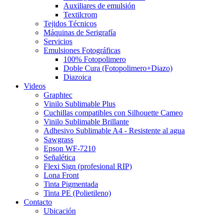
Auxiliares de emulsión
Textilcrom
Tejidos Técnicos
Máquinas de Serigrafía
Servicios
Emulsiones Fotográficas
100% Fotopolimero
Doble Cura (Fotopolimero+Diazo)
Diazoica
Videos
Graphtec
Vinilo Sublimable Plus
Cuchillas compatibles con Silhouette Cameo
Vinilo Sublimable Brillante
Adhesivo Sublimable A4 - Resistente al agua
Sawgrass
Epson WF-7210
Señalética
Flexi Sign (profesional RIP)
Lona Front
Tinta Pigmentada
Tinta PE (Polietileno)
Contacto
Ubicación