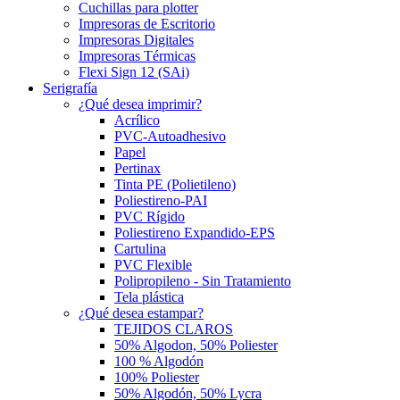
Cuchillas para plotter
Impresoras de Escritorio
Impresoras Digitales
Impresoras Térmicas
Flexi Sign 12 (SAi)
Serigrafía
¿Qué desea imprimir?
Acrílico
PVC-Autoadhesivo
Papel
Pertinax
Tinta PE (Polietileno)
Poliestireno-PAI
PVC Rígido
Poliestireno Expandido-EPS
Cartulina
PVC Flexible
Polipropileno - Sin Tratamiento
Tela plástica
¿Qué desea estampar?
TEJIDOS CLAROS
50% Algodon, 50% Poliester
100 % Algodón
100% Poliester
50% Algodón, 50% Lycra