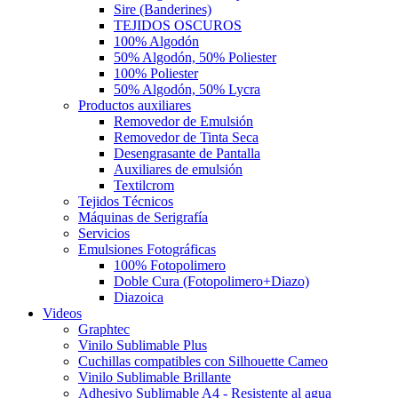
Sire (Banderines)
TEJIDOS OSCUROS
100% Algodón
50% Algodón, 50% Poliester
100% Poliester
50% Algodón, 50% Lycra
Productos auxiliares
Removedor de Emulsión
Removedor de Tinta Seca
Desengrasante de Pantalla
Auxiliares de emulsión
Textilcrom
Tejidos Técnicos
Máquinas de Serigrafía
Servicios
Emulsiones Fotográficas
100% Fotopolimero
Doble Cura (Fotopolimero+Diazo)
Diazoica
Videos
Graphtec
Vinilo Sublimable Plus
Cuchillas compatibles con Silhouette Cameo
Vinilo Sublimable Brillante
Adhesivo Sublimable A4 - Resistente al agua